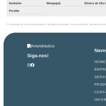
Itanhaém
Mongaguá
Riviera de São
Peruíbe
O conteúdo do texto desta página é de direito reservado. Sua reprodução, parcial ou total
Nave
Siga-nos!
HOME
EMPR
SERV
PROD
CONT
INFO