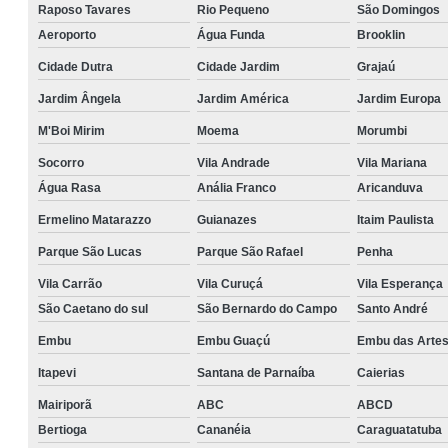
Raposo Tavares
Rio Pequeno
São Domingos
Aeroporto
Água Funda
Brooklin
Cidade Dutra
Cidade Jardim
Grajaú
Jardim Ângela
Jardim América
Jardim Europa
M'Boi Mirim
Moema
Morumbi
Socorro
Vila Andrade
Vila Mariana
Água Rasa
Anália Franco
Aricanduva
Ermelino Matarazzo
Guianazes
Itaim Paulista
Parque São Lucas
Parque São Rafael
Penha
Vila Carrão
Vila Curuçá
Vila Esperança
São Caetano do sul
São Bernardo do Campo
Santo André
Embu
Embu Guaçú
Embu das Arte
Itapevi
Santana de Parnaíba
Caierias
Mairiporã
ABC
ABCD
Bertioga
Cananéia
Caraguatatuba