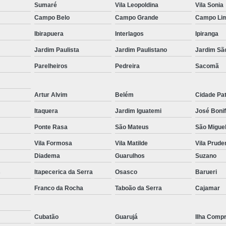
Sumaré
Vila Leopoldina
Vila Sonia
Campo Belo
Campo Grande
Campo Li
Ibirapuera
Interlagos
Ipiranga
Jardim Paulista
Jardim Paulistano
Jardim São
Parelheiros
Pedreira
Sacomã
Artur Alvim
Belém
Cidade Pat
Itaquera
Jardim Iguatemi
José Bonif
Ponte Rasa
São Mateus
São Miguel
Vila Formosa
Vila Matilde
Vila Prude
Diadema
Guarulhos
Suzano
s
Itapecerica da Serra
Osasco
Barueri
Franco da Rocha
Taboão da Serra
Cajamar
Cubatão
Guarujá
Ilha Compr