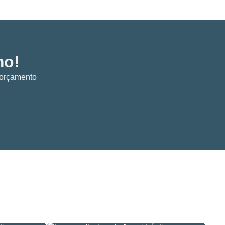
Materiais de encanamento
Materiais hidráulicos em americana
Materiais hidráulicos pvc
mo!
Materiais para instalações de gás
m orçamento
Material elétrico para construção
Material para encanamento de água
Material para encanamento de gás
Material hidráulico para construção
Peças para instalações de gás
Ralos sekapiso
Torneiras boias para condomínios