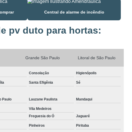
Torneiras boias residenciais
Tubo de pvc comprar
comprar
Central de alarme de incêndio
Tubo de pvc para instalação hidráulica
e pv duto para hortas:
Tubos e conexões em americana
Tubos e conexões em cobre
Grande São Paulo
Litoral de São Paulo
Tubos e conexões em cpvc
Tubos e conexões galvanizadas
Consolação
Higienópolis
Tubos e conexões em ppr
lia
Santa Efigênia
Sé
Tubos e conexões em série reforçada
o Paulo
Lauzane Paulista
Mandaqui
Tubos de pvc em americana
Vila Medeiros
Freguesia do Ó
Jaguaré
Tubos para rede de incêndio comprar
Pinheiros
Pirituba
Válvulas e registros