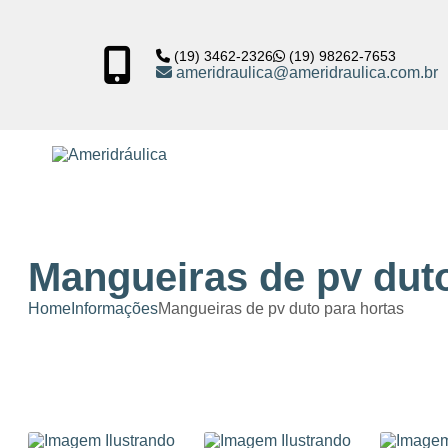
(19) 3462-2326
(19) 98262-7653
ameridraulica@ameridraulica.com.br
Mangueiras de pv duto
Home
Informações
Mangueiras de pv duto para hortas