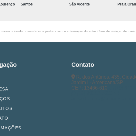
 Lourenço
Santos
São Vicente
Praia Gra
, mesmo citando nossos links, é proibida sem a autorização do autor. Crime de violação de direi
gação
Contato
R. dos Antúrios, 435, Cidad
Jardim I - Americana/SP
CEP: 13466-610
(19) 3462
ESA
(19) 98262-7653
IÇOS
ameridraulica@ameridraulica
UTOS
ATO
RMAÇÕES