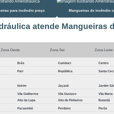
iras para incêndio preço
Mangueiras de incêndio 
ráulica atende Mangueiras d
Zona Oeste
Zona Sul
Zona Leste
Brás
Cambuci
Centro
Pari
República
Santa Cecí
Imirim
Jaçanã
Jardim Sã
Vila Guilherme
Vila Gustavo
Vila Maria
Alto da Lapa
Alto de Pinheiros
Butantã
Pacaembú
Perdizes
Perús