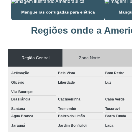
Mangueiras corrugadas para elétrica
Mangue
Regiões onde a Amerid
Região Central
Zona Norte
Aclimação
Bela Vista
Bom Retiro
Glicério
Liberdade
Luz
Vila Buarque
Brasilândia
Cachoeirinha
Casa Verde
Santana
Tremembé
Tucuruvi
Água Branca
Bairro do Limão
Barra Funda
Jaraguá
Jardim Bonfiglioli
Lapa