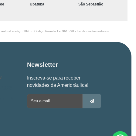
nde
Ubatuba
São Sebastião
to autoral – artigo 184 do Código Penal –
Lei 9610/98 - Lei de direitos autorais
.
Newsletter
e
Inscreva-se para receber
novidades da Ameridráulica!
-2326
.com.br