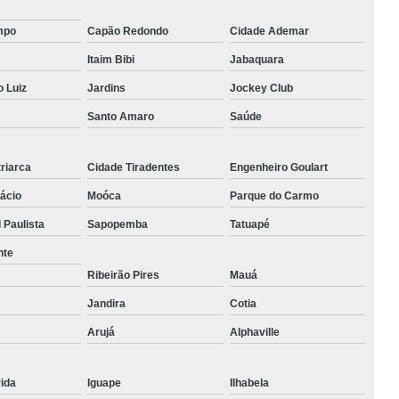
mpo
Capão Redondo
Cidade Ademar
Itaim Bibi
Jabaquara
 Luiz
Jardins
Jockey Club
Santo Amaro
Saúde
riarca
Cidade Tiradentes
Engenheiro Goulart
ácio
Moóca
Parque do Carmo
 Paulista
Sapopemba
Tatuapé
nte
Ribeirão Pires
Mauá
Jandira
Cotia
Arujá
Alphaville
ida
Iguape
Ilhabela