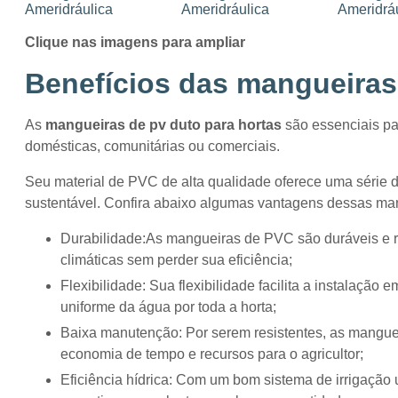
Clique nas imagens para ampliar
Benefícios das
mangueiras 
As
mangueiras de pv duto para hortas
são essenciais pa
domésticas, comunitárias ou comerciais.
Seu material de PVC de alta qualidade oferece uma série d
sustentável. Confira abaixo algumas vantagens dessas ma
Durabilidade:As mangueiras de PVC são duráveis e resistentes, podendo suportar o desgaste diário e as variações
climáticas sem perder sua eficiência;
Flexibilidade: Sua flexibilidade facilita a instalação em diferentes tipos de terreno, permitindo uma distribuição
uniforme da água por toda a horta;
Baixa manutenção: Por serem resistentes, as mangueiras de PVC exigem pouca manutenção, proporcionando
economia de tempo e recursos para o agricultor;
Eficiência hídrica: Com um bom sistema de irrigação utilizando mangueiras de PVC, é possível economizar água e